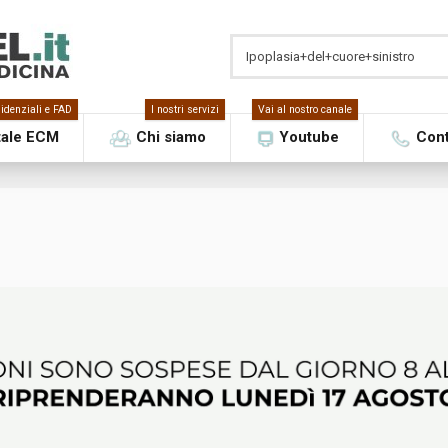
idenziali e FAD
I nostri servizi
Vai al nostro canale
tale ECM
Chi siamo
Youtube
Cont