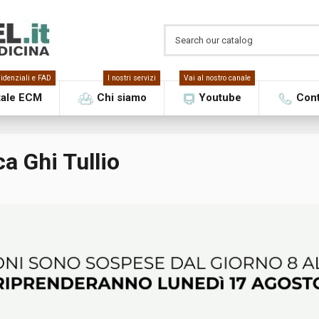
idenziali e FAD
I nostri servizi
Vai al nostro canale
tale ECM
Chi siamo
Youtube
Cont
ca Ghi Tullio