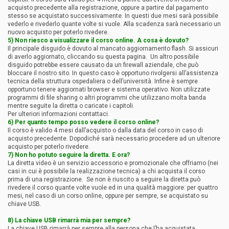
acquisto precedente alla registrazione, oppure a partire dal pagamento
stesso se acquistato successivamente. In questi due mesi sarà possibile
vederlo e rivederlo quante volte si vuole. Alla scadenza sarà necessario un
nuovo acquisto per poterlo rivedere.
5) Non riesco a visualizzare il corso online. A cosa è dovuto?
Il principale disguido è dovuto al mancato aggiornamento flash. Si assicuri
di averlo aggiornato, cliccando
su questa pagina
. Un altro possibile
disguido potrebbe essere causato da un firewall aziendale, che può
bloccare il nostro sito. In questo caso è opportuno rivolgersi all’assistenza
tecnica della struttura ospedaliera o dell’università. Infine è sempre
opportuno tenere aggiornati browser e sistema operativo. Non utilizzate
programmi di file sharing o altri programmi che utilizzano molta banda
mentre seguite la diretta o caricate i capitoli.
Per ulteriori informazioni
contattaci.
6) Per quanto tempo posso vedere il corso online?
Il corso è valido 4 mesi dall’acquisto o dalla data del corso in caso di
acquisto precedente. Dopodiché sarà necessario procedere ad un ulteriore
acquisto per poterlo rivedere.
7) Non ho potuto seguire la diretta. E ora?
La diretta video è un servizio accessorio e promozionale che offriamo (nei
casi in cui è possibile la realizzazione tecnica) a chi acquista il corso
prima di una registrazione. Se non è riuscito a seguire la diretta può
rivedere il corso quante volte vuole ed in una qualità maggiore: per quattro
mesi, nel caso di un corso online, oppure per sempre, se acquistato su
chiave USB.
8) La chiave USB rimarrà mia per sempre?
La chiave USB rimarrà per sempre alla persona che l’ha acquistata.