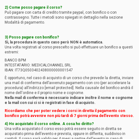
2) Come posso pagare il corso?
Può pagare con carta di credito tramite paypal, con bonifico o con
contrassegno. Tutte i metodi sono spiegati in dettaglio nella sezione
Modalità di pagamento.
3) Posso pagare con bonifico?
Sì, la procedura in questo caso però NON è automatica.
Una volta registrati al corso prescelto si può effettuare un bonifico a questi
estremi:
BANCO BPM
INTESTATARIO: MEDICALCHANNEL SRL
IBAN: IT73Q0503402438000000001547
È opportuno, nel caso di acquisto di un corso che prevede la diretta, inviare
una mail di conferma dell’avvenuto pagamento con cro (per accelerare la
procedura) all’indirizzo
[email protected]
. Nella causale del bonifico andrà il
nome dell'ordine e il proprio nome e cognome.
Nella mail di conferma è necessario indicare inoltre il nome e cognome
e la mail con cui ci si è registrati in fase di acquisto.
Ricordiamo che per poter vedere i corsi in diretta il pagamento con
bonifico potrà avvenire non più tardi di 7 giorni prima dell’evento stesso.
4) Ho acquistato il corso online. A cosa ho diritto?
Una volta acquistato il corso esso potrà essere seguito in diretta se
acquistato prima dell’evento e prevista, oppure in differita, suddiviso in
capitoli. Il corso sarà valido per 4 mesi a partire dall’evento in caso di