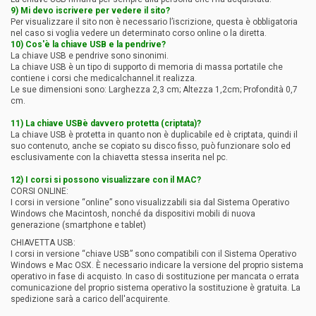
9) Mi devo iscrivere per vedere il sito?
Per visualizzare il sito non è necessario l’iscrizione, questa è obbligatoria
nel caso si voglia vedere un determinato corso online o la diretta.
10) Cos'è la chiave USB e la pen
d
rive?
La chiave USB e pendrive sono sinonimi.
La chiave USB è un tipo di supporto di memoria di massa portatile che
contiene i corsi che medicalchannel.it realizza.
Le sue dimensioni sono: Larghezza 2,3 cm; Altezza 1,2cm; Profondità 0,7
cm.
11) La chiave USBè davvero protetta (criptata)?
La chiave USB è protetta in quanto non è duplicabile ed è criptata, quindi il
suo contenuto, anche se copiato su disco fisso, può funzionare solo ed
esclusivamente con la chiavetta stessa inserita nel pc.
12) I corsi si possono visualizzare con il MAC?
CORSI ONLINE:
I corsi in versione “online” sono visualizzabili sia dal Sistema Operativo
Windows che Macintosh, nonché da dispositivi mobili di nuova
generazione (smartphone e tablet)
CHIAVETTA USB:
I corsi in versione “chiave USB” sono compatibili con il Sistema Operativo
Windows e Mac OSX. È necessario indicare la versione del proprio sistema
operativo in fase di acquisto. In caso di sostituzione per mancata o errata
comunicazione del proprio sistema operativo la sostituzione è gratuita. La
spedizione sarà a carico dell'acquirente.