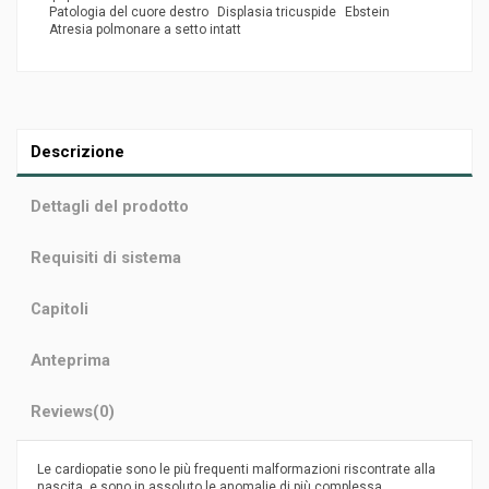
Patologia del cuore destro
Displasia tricuspide
Ebstein
Atresia polmonare a setto intatt
Descrizione
Dettagli del prodotto
Requisiti di sistema
Capitoli
Anteprima
Reviews
(0)
Le cardiopatie sono le più frequenti malformazioni riscontrate alla
nascita, e sono in assoluto le anomalie di più complessa