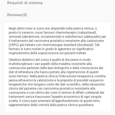
Requisiti di sistema
Reviews
(0)
Negli ultimi mesi si sono resi disponibili nella pratica clinica, o
presto lo saranno, nuovi farmaci chemioterapici (cabazitaxel),
ormonali (abiraterone, enzalutamide) e radiofarmaci (alpharadin) per
il trattamento del carcinoma prostatico resistente alla castrazione
(CRPC) già trattato con chemioterapia standard (docetaxel). Tali
farmaci si sono rivelati in grado di apportare un significativo
miglioramento della sopravvivenza nei pazienti trattati.
Obiettivo didattico del corso è quello di discutere in modo
multidisciplinare i vari aspetti della malattia resistente alla
castrazione partendo dalle basi biologiche e dalla conoscenza dei
dati di letteratura che hanno portato alla registrazione di questi
nuovi farmaci. Nella pratica clinica l’indicazione terapeutica corretta
passa attraverso la valutazione e la proposta di possibili sequenze
terapeutiche che tengano conto dei dati scientifici, della situazione
clinica del paziente con carcinoma prostatico resistente alla
castrazione e non ultimo dei costi in termini di effetti collaterali dei
trattamenti senza trascurare l’aspetto economico di ogni singola
scelta. Il corso sarà orientato all’approfondimento di questi temi,
rappresentativi delle criticità della pratica clinica quotidiana.