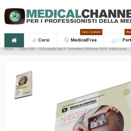
Corsi Gratuiti
Res
Corsi
MedicalFree
Por
Home
Corsi USB
L'Ecografia del 2° Trimestre - Edizione 2012 - videocorso