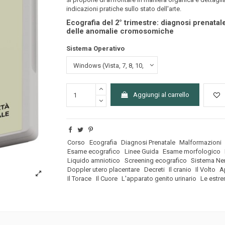
indicazioni pratiche sullo stato dell'arte.
Ecografia del 2° trimestre: diagnosi prenata
delle anomalie cromosomiche
Sistema Operativo
Aggiungi al carrello
Corso
Ecografia
Diagnosi Prenatale
Malformazioni
Esame ecografico
Linee Guida
Esame morfologico
Liquido amniotico
Screening ecografico
Sistema Ne
Doppler utero placentare
Decreti
Il cranio
Il Volto
A
Il Torace
Il Cuore
L'apparato genito urinario
Le estre