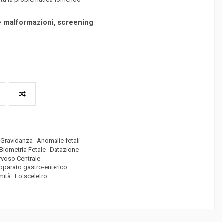
le malformazioni, screening
Gravidanza
Anomalie fetali
Biometria Fetale
Datazione
rvoso Centrale
pparato gastro-enterico
mità
Lo sceletro