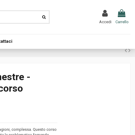
Accedi
Carrello
attaci
mestre -
ocorso
 ragioni, complessa. Questo corso
iata la problematica fornendo