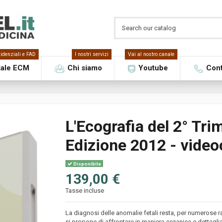
idenziali e FAD
I nostri servizi
Vai al nostro canale
tale ECM
Chi siamo
Youtube
Cont
L'Ecografia del 2° Tri
Edizione 2012 - vide
Disponibile
139,00 €
Tasse incluse
La diagnosi delle anomalie fetali resta, per numerose
si propone di affrontare in maniera organica e dettagl