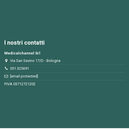
I nostri contatti
Medicalchannel Srl
Via San Savino 17/D - Bologna
051.325691
[email protected]
P.IVA 03712721202