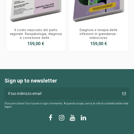
Il costo nascosto del parto
Diagnosi e terapia delle
vaginale: fisiopatologia, diagnosi
infezioni in gravidanza -
e correzione delle...
videocorso
159,00 €
159,00 €
Sign up to newsletter
Puoi annullare l'iscrizione in ogni momento. A questo scopo, cerca le info di contatto nelle note
legali.