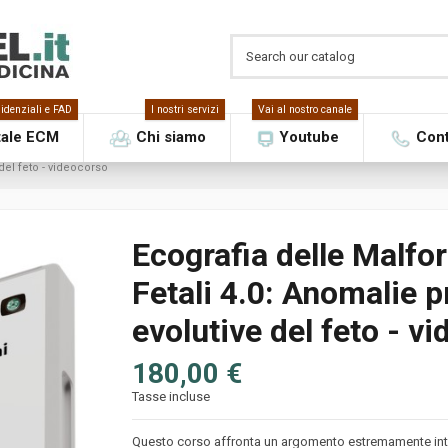
idenziali e FAD
I nostri servizi
Vai al nostro canale
tale ECM
Chi siamo
Youtube
Cont
del feto - videocorso
Ecografia delle Malfo
Fetali 4.0: Anomalie p
evolutive del feto - v
180,00 €
Tasse incluse
Questo corso affronta un argomento estremamente inter