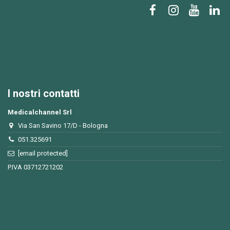
I nostri contatti
Medicalchannel Srl
Via San Savino 17/D - Bologna
051.325691
[email protected]
P.IVA 03712721202