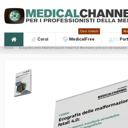
Corsi Gratuiti
Res
Corsi
MedicalFree
Por
Home
Ecografia delle Malformazioni Fetali 4.0: Anomalie precoci ed evolutive 