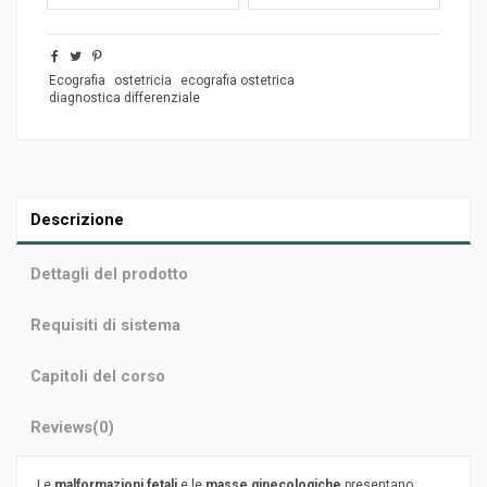
Ecografia
ostetricia
ecografia ostetrica
diagnostica differenziale
Descrizione
Dettagli del prodotto
Requisiti di sistema
Capitoli del corso
Reviews
(0)
Le
malformazioni fetali
e le
masse ginecologiche
presentano