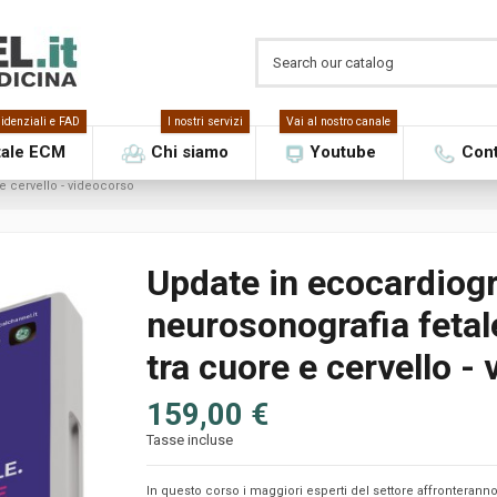
idenziali e FAD
I nostri servizi
Vai al nostro canale
tale ECM
Chi siamo
Youtube
Cont
e cervello - videocorso
Update in ecocardiogr
neurosonografia fetal
tra cuore e cervello -
159,00 €
Tasse incluse
In questo corso i maggiori esperti del settore affronteranno