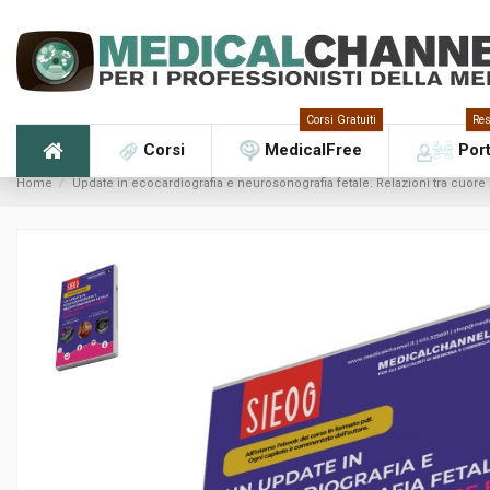
Corsi Gratuiti
Res
Corsi
MedicalFree
Por
Home
Update in ecocardiografia e neurosonografia fetale. Relazioni tra cuore 