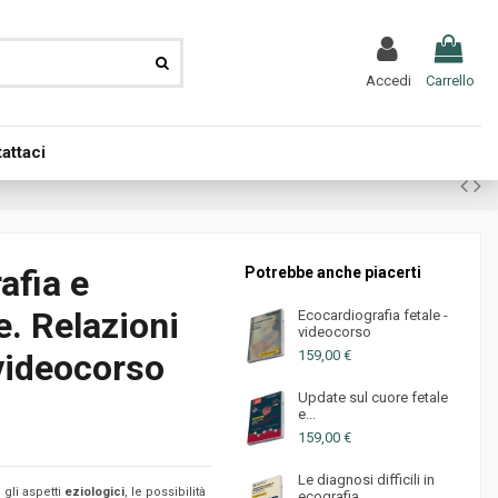
Accedi
Carrello
attaci
afia e
Potrebbe anche piacerti
e. Relazioni
Ecocardiografia fetale -
videocorso
159,00 €
 videocorso
Update sul cuore fetale
e...
159,00 €
Le diagnosi difficili in
 gli aspetti
eziologici
, le possibilità
ecografia...