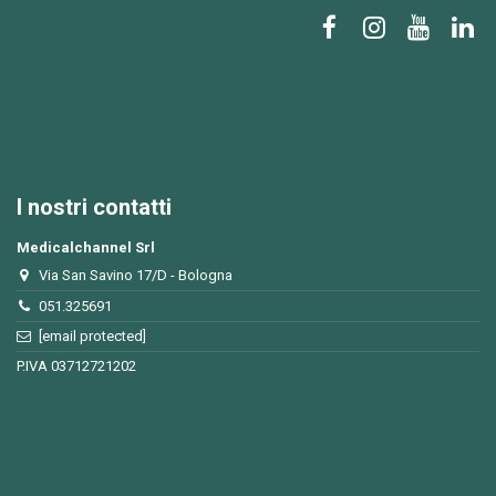
I nostri contatti
Medicalchannel Srl
Via San Savino 17/D - Bologna
051.325691
[email protected]
P.IVA 03712721202