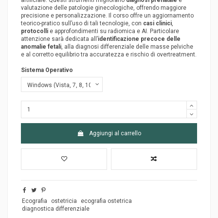
artificiale. Questi strumenti migliorano
diagnosi prenatale
e
valutazione delle patologie ginecologiche, offrendo maggiore
precisione e personalizzazione. Il corso offre un aggiornamento
teorico-pratico sull’uso di tali tecnologie, con
casi clinici
,
protocolli
e approfondimenti su radiomica e AI. Particolare
attenzione sarà dedicata all’
identificazione precoce delle
anomalie fetali
, alla diagnosi differenziale delle masse pelviche
e al corretto equilibrio tra accuratezza e rischio di overtreatment.
Sistema Operativo
Aggiungi al carrello
Ecografia
ostetricia
ecografia ostetrica
diagnostica differenziale