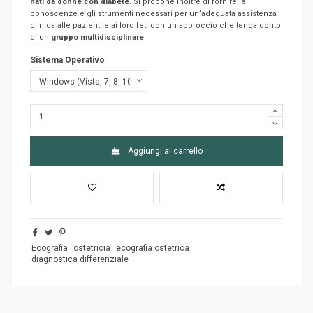
nati da donne con diabete
. Si propone inoltre di fornire le
conoscenze e gli strumenti necessari per un’adeguata assistenza
clinica alle pazienti e ai loro feti con un approccio che tenga conto
di un
gruppo multidisciplinare
.
Sistema Operativo
Aggiungi al carrello
Ecografia
ostetricia
ecografia ostetrica
diagnostica differenziale