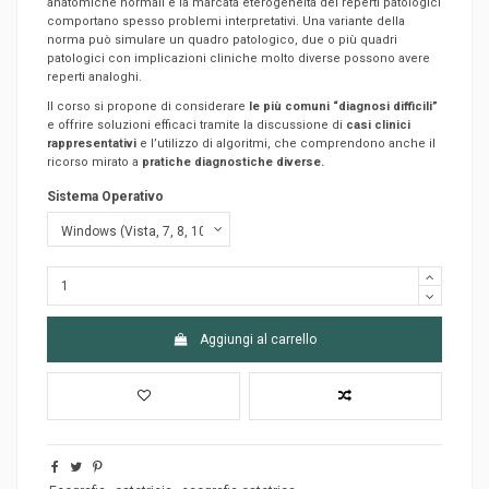
anatomiche normali e la marcata eterogeneità dei reperti patologici
comportano spesso problemi interpretativi. Una variante della
norma può simulare un quadro patologico, due o più quadri
patologici con implicazioni cliniche molto diverse possono avere
reperti analoghi.
Il corso si propone di considerare
le più comuni “diagnosi difficili”
e offrire soluzioni efficaci tramite la discussione di
casi clinici
rappresentativi
e l’utilizzo di algoritmi, che comprendono anche il
ricorso mirato a
pratiche diagnostiche diverse.
Sistema Operativo
Aggiungi al carrello