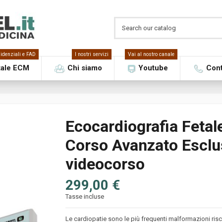
idenziali e FAD
I nostri servizi
Vai al nostro canale
tale ECM
Chi siamo
Youtube
Cont
Ecocardiografia Fetal
Corso Avanzato Esclu
videocorso
299,00 €
Tasse incluse
Le cardiopatie sono le più frequenti malformazioni risc