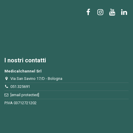
I nostri contatti
Medicalchannel Srl
Via San Savino 17/D - Bologna
051.325691
[email protected]
P.IVA 03712721202