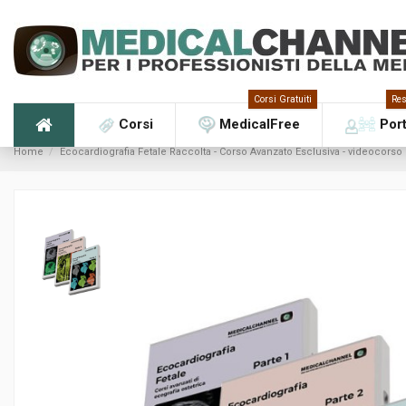
Corsi Gratuiti
Res
Corsi
MedicalFree
Por
Home
Ecocardiografia Fetale Raccolta - Corso Avanzato Esclusiva - videocorso