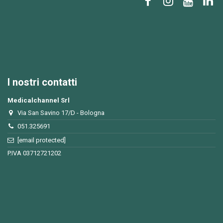
I nostri contatti
Medicalchannel Srl
Via San Savino 17/D - Bologna
051.325691
[email protected]
P.IVA 03712721202