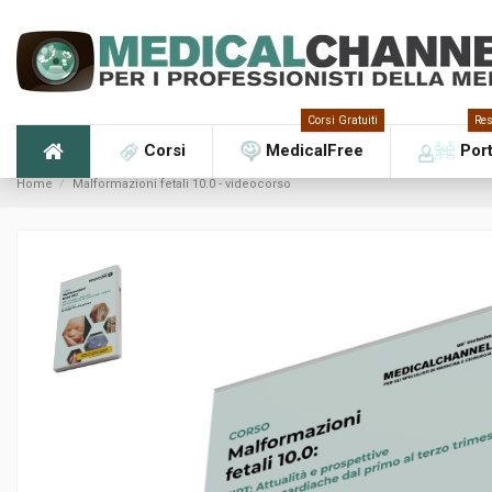
Corsi Gratuiti
Res
Corsi
MedicalFree
Por
Home
Malformazioni fetali 10.0 - videocorso