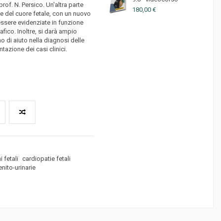
 prof. N. Persico. Un'altra parte
180,00 €
e del cuore fetale, con un nuovo
essere evidenziate in funzione
fico. Inoltre, si darà ampio
o di aiuto nella diagnosi delle
tazione dei casi clinici.
 fetali
cardiopatie fetali
enito-urinarie