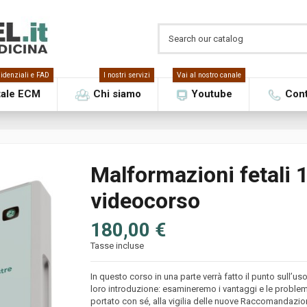
idenziali e FAD
I nostri servizi
Vai al nostro canale
tale ECM
Chi siamo
Youtube
Cont
Malformazioni fetali 1
videocorso
180,00 €
Tasse incluse
In questo corso in una parte verrà fatto il punto sull’us
loro introduzione: esamineremo i vantaggi e le proble
portato con sé, alla vigilia delle nuove Raccomandazioni