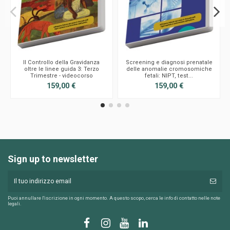
Il Controllo della Gravidanza
Screening e diagnosi prenatale
oltre le linee guida 3: Terzo
delle anomalie cromosomiche
Trimestre - videocorso
fetali: NIPT, test...
159,00 €
159,00 €
Sign up to newsletter
Puoi annullare l'iscrizione in ogni momento. A questo scopo, cerca le info di contatto nelle note
legali.