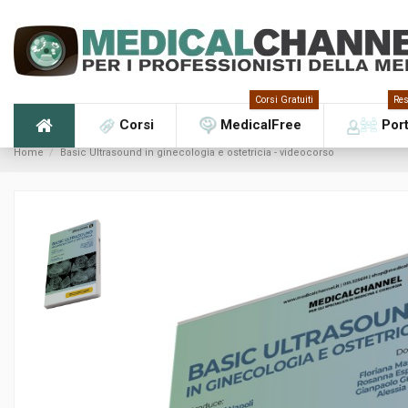
Corsi Gratuiti
Res
Corsi
MedicalFree
Por
Home
Basic Ultrasound in ginecologia e ostetricia - videocorso