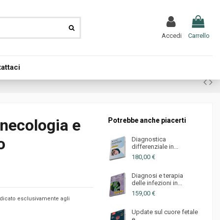
Accedi
Carrello
attaci
inecologia e
Potrebbe anche piacerti
o
Diagnostica
differenziale in...
180,00 €
Diagnosi e terapia
delle infezioni in...
159,00 €
edicato esclusivamente agli
Update sul cuore fetale
e...