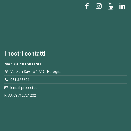
I nostri contatti
Medicalchannel Srl
Via San Savino 17/D - Bologna
051.325691
[email protected]
P.IVA 03712721202