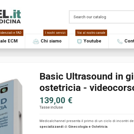
idenziali e FAD
I nostri servizi
Vai al nostro canale
tale ECM
Chi siamo
Youtube
Cont
Basic Ultrasound in g
ostetricia - videocors
139,00 €
Tasse incluse
Medicalchannel presenta il primo di un ciclo di incontri d
specializzandi
di
Ginecologia e Ostetricia
.