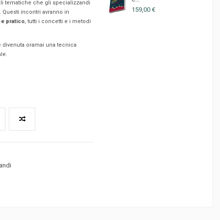
ali tematiche che gli specializzandi
159,00 €
 Questi incontri avranno in
e pratico
, tutti i concetti e i metodi
è divenuta oramai una tecnica
le.
andi