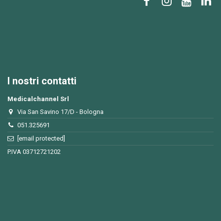
I nostri contatti
Medicalchannel Srl
Via San Savino 17/D - Bologna
051.325691
[email protected]
P.IVA 03712721202