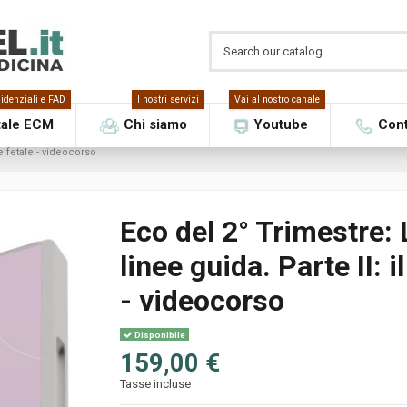
idenziali e FAD
I nostri servizi
Vai al nostro canale
tale ECM
Chi siamo
Youtube
Cont
e fetale - videocorso
Eco del 2° Trimestre:
linee guida. Parte II: i
- videocorso
Disponibile
159,00 €
Tasse incluse